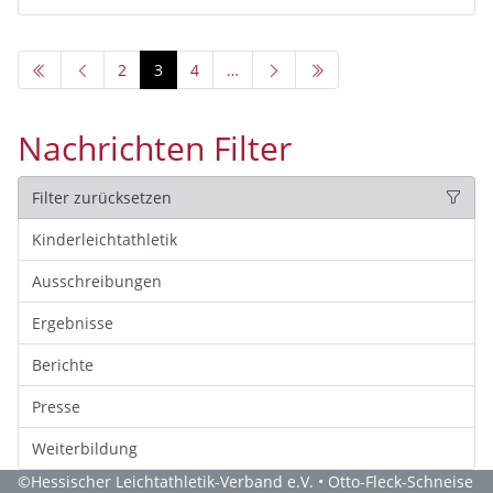
2
3
4
…
Nachrichten Filter
Filter zurücksetzen
Kinderleichtathletik
Ausschreibungen
Ergebnisse
Berichte
Presse
Weiterbildung
©
Hessischer Leichtathletik-Verband e.V.
• Otto-Fleck-Schneise