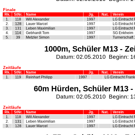
Finale
Rk.
StNr.
Name
Jg.
Nat.
Verein
1.
118
Will Alexander
1997
LG Eintracht 
2.
128
Lauer Marcel
1997
LG Eintracht 
3.
131
Leben Maximilian
1997
LG Eintracht 
4.
114
Gebhardt Tom
1997
SG Enkheim
5.
39
Metzler Simon
1997
Turnerschaft
1000m, Schüler M13 - Zei
Datum: 02.05.2010 Beginn: 1
Zeitläufe
Rk.
StNr.
Name
Jg.
Nat.
Verein
1.
119
Reinhart Philipp
1997
LG Eintracht Frank
60m Hürden, Schüler M13 - 
Datum: 02.05.2010 Beginn: 1
Zeitläufe
Rk.
StNr.
Name
Jg.
Nat.
Verein
1.
118
Will Alexander
1997
LG Eintracht 
2.
131
Leben Maximilian
1997
LG Eintracht 
3.
128
Lauer Marcel
1997
LG Eintracht 