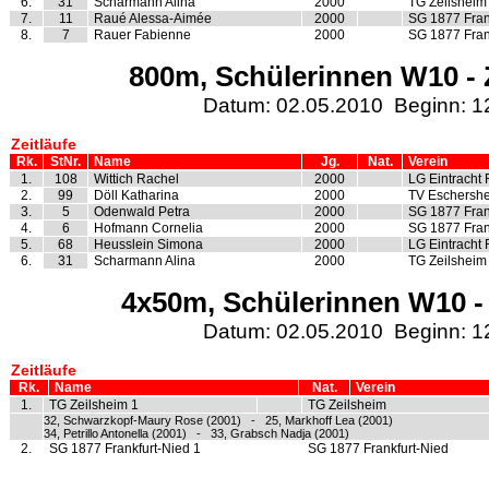
6.
31
Scharmann Alina
2000
TG Zeilsheim
7.
11
Raué Alessa-Aimée
2000
SG 1877 Fran
8.
7
Rauer Fabienne
2000
SG 1877 Fran
800m, Schülerinnen W10 - Z
Datum: 02.05.2010 Beginn: 1
Zeitläufe
Rk.
StNr.
Name
Jg.
Nat.
Verein
1.
108
Wittich Rachel
2000
LG Eintracht 
2.
99
Döll Katharina
2000
TV Eschershe
3.
5
Odenwald Petra
2000
SG 1877 Fran
4.
6
Hofmann Cornelia
2000
SG 1877 Fran
5.
68
Heusslein Simona
2000
LG Eintracht 
6.
31
Scharmann Alina
2000
TG Zeilsheim
4x50m, Schülerinnen W10 - 
Datum: 02.05.2010 Beginn: 1
Zeitläufe
Rk.
Name
Nat.
Verein
1.
TG Zeilsheim 1
TG Zeilsheim
32, Schwarzkopf-Maury Rose (2001) - 25, Markhoff Lea (2001)
34, Petrillo Antonella (2001) - 33, Grabsch Nadja (2001)
2.
SG 1877 Frankfurt-Nied 1
SG 1877 Frankfurt-Nied