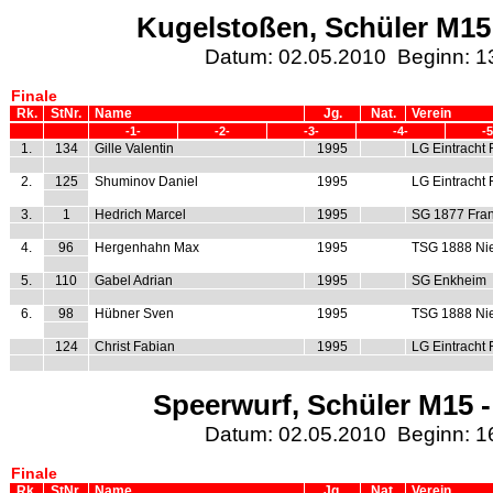
Kugelstoßen, Schüler M15 
Datum: 02.05.2010 Beginn: 1
Finale
Rk.
StNr.
Name
Jg.
Nat.
Verein
-1-
-2-
-3-
-4-
-5
1.
134
Gille Valentin
1995
LG Eintracht 
2.
125
Shuminov Daniel
1995
LG Eintracht 
3.
1
Hedrich Marcel
1995
SG 1877 Fran
4.
96
Hergenhahn Max
1995
TSG 1888 Ni
5.
110
Gabel Adrian
1995
SG Enkheim
6.
98
Hübner Sven
1995
TSG 1888 Ni
124
Christ Fabian
1995
LG Eintracht 
Speerwurf, Schüler M15 -
Datum: 02.05.2010 Beginn: 1
Finale
Rk.
StNr.
Name
Jg.
Nat.
Verein