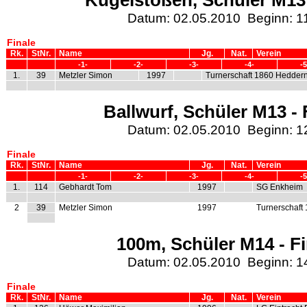
Kugelstoßen, Schüler M13 
Datum: 02.05.2010 Beginn: 1
Finale
Rk.
StNr.
Name
Jg.
Nat.
Verein
-1-
-2-
-3-
-4-
-5
1.
39
Metzler Simon
1997
Turnerschaft 1860 Hedder
Ballwurf, Schüler M13 - 
Datum: 02.05.2010 Beginn: 1
Finale
Rk.
StNr.
Name
Jg.
Nat.
Verein
-1-
-2-
-3-
-4-
-5
1.
114
Gebhardt Tom
1997
SG Enkheim
2
39
Metzler Simon
1997
Turnerschaft
100m, Schüler M14 - Fi
Datum: 02.05.2010 Beginn: 1
Finale
Rk.
StNr.
Name
Jg.
Nat.
Verein