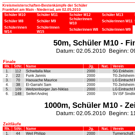
Kreismeisterschaften-Bestenkämpfe der Schüler
Frankfurt am Main - Niederrad, am 02.05.2010
Schüler M10
Schüler M11
Schüler M12
Schüler M13
Schülerinnen
Schüler M8
Schüler M9
Schülerinnen W11
W10
Schülerinnen
Schülerinnen
Schülerinnen W8
Schülerinnen W9
W14
W15
50m, Schüler M10 - Fi
Datum: 02.05.2010 Beginn: 0
Finale
Rk.
StNr.
Name
Jg.
Nat.
Verein
1.
112
Schwitalla Max
2000
SG Enkheim
2.
22
Funk Jannis
2000
TG Zeilsheim
3.
70
Haouache Maurice
2000
LG Eintracht 
4.
38
El-Garrahi Sam
2000
TG Zeilsheim
5.
109
Weitzenbürger Jan-Niklas
2000
LG Eintracht 
6.
148
Seifert Andrej
2000
SV ISF Sindl
1000m, Schüler M10 - Zei
Datum: 02.05.2010 Beginn: 1
Zeitläufe
Rk.
StNr.
Name
Jg.
Nat.
Verein
1.
44
Weil Philipp
2000
Turnerschaft