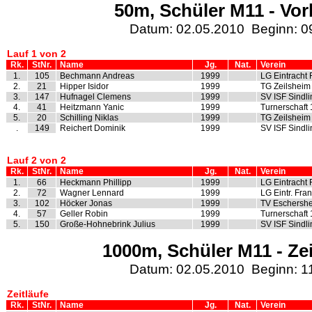
50m, Schüler M11 - Vor
Datum: 02.05.2010 Beginn: 0
Lauf 1 von 2
Rk.
StNr.
Name
Jg.
Nat.
Verein
1.
105
Bechmann Andreas
1999
LG Eintracht 
2.
21
Hipper Isidor
1999
TG Zeilsheim
3.
147
Hufnagel Clemens
1999
SV ISF Sindl
4.
41
Heitzmann Yanic
1999
Turnerschaft
5.
20
Schilling Niklas
1999
TG Zeilsheim
.
149
Reichert Dominik
1999
SV ISF Sindl
Lauf 2 von 2
Rk.
StNr.
Name
Jg.
Nat.
Verein
1.
66
Heckmann Phillipp
1999
LG Eintracht 
2.
72
Wagner Lennard
1999
LG Eintr. Fran
3.
102
Höcker Jonas
1999
TV Eschershe
4.
57
Geller Robin
1999
Turnerschaft
5.
150
Große-Hohnebrink Julius
1999
SV ISF Sindl
1000m, Schüler M11 - Zei
Datum: 02.05.2010 Beginn: 1
Zeitläufe
Rk.
StNr.
Name
Jg.
Nat.
Verein