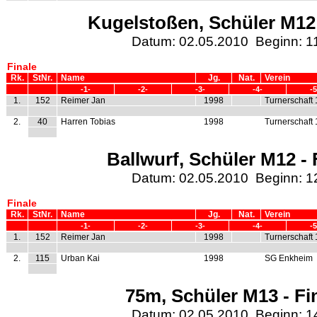
Kugelstoßen, Schüler M12 
Datum: 02.05.2010 Beginn: 1
Finale
Rk.
StNr.
Name
Jg.
Nat.
Verein
-1-
-2-
-3-
-4-
-5
1.
152
Reimer Jan
1998
Turnerschaft
2.
40
Harren Tobias
1998
Turnerschaft
Ballwurf, Schüler M12 - 
Datum: 02.05.2010 Beginn: 1
Finale
Rk.
StNr.
Name
Jg.
Nat.
Verein
-1-
-2-
-3-
-4-
-5
1.
152
Reimer Jan
1998
Turnerschaft
2.
115
Urban Kai
1998
SG Enkheim
75m, Schüler M13 - Fi
Datum: 02.05.2010 Beginn: 1