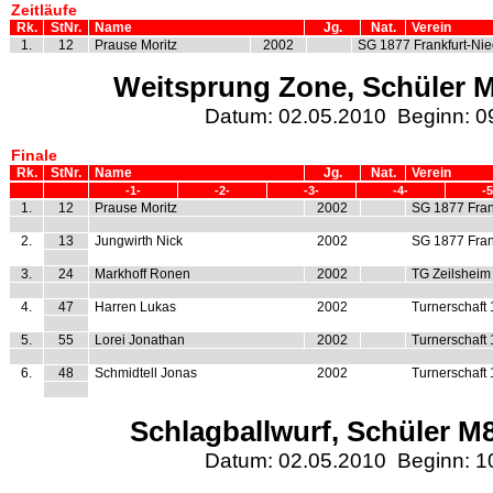
Zeitläufe
Rk.
StNr.
Name
Jg.
Nat.
Verein
1.
12
Prause Moritz
2002
SG 1877 Frankfurt-Ni
Weitsprung Zone, Schüler M8
Datum: 02.05.2010 Beginn: 0
Finale
Rk.
StNr.
Name
Jg.
Nat.
Verein
-1-
-2-
-3-
-4-
-5
1.
12
Prause Moritz
2002
SG 1877 Fran
2.
13
Jungwirth Nick
2002
SG 1877 Fran
3.
24
Markhoff Ronen
2002
TG Zeilsheim
4.
47
Harren Lukas
2002
Turnerschaft
5.
55
Lorei Jonathan
2002
Turnerschaft
6.
48
Schmidtell Jonas
2002
Turnerschaft
Schlagballwurf, Schüler M8
Datum: 02.05.2010 Beginn: 1