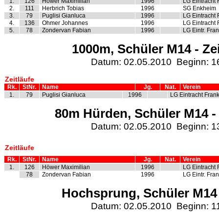
1.
126
Höwer Maximilian
1996
LG Eintracht 
2.
111
Herbrich Tobias
1996
SG Enkheim
3.
79
Puglisi Gianluca
1996
LG Eintracht 
4.
136
Ohmer Johannes
1996
LG Eintracht 
5.
78
Zondervan Fabian
1996
LG Eintr. Fran
1000m, Schüler M14 - Zei
Datum: 02.05.2010 Beginn: 1
Zeitläufe
Rk.
StNr.
Name
Jg.
Nat.
Verein
1.
79
Puglisi Gianluca
1996
LG Eintracht Frank
80m Hürden, Schüler M14 - 
Datum: 02.05.2010 Beginn: 1
Zeitläufe
Rk.
StNr.
Name
Jg.
Nat.
Verein
1.
126
Höwer Maximilian
1996
LG Eintracht 
78
Zondervan Fabian
1996
LG Eintr. Fran
Hochsprung, Schüler M14 
Datum: 02.05.2010 Beginn: 1