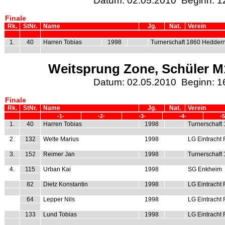
Datum: 02.05.2010 Beginn: 1
Finale
Rk.
StNr.
Name
Jg.
Nat.
Verein
1.
40
Harren Tobias
1998
Turnerschaft 1860 Hedder
Weitsprung Zone, Schüler M1
Datum: 02.05.2010 Beginn: 1
Finale
Rk.
StNr.
Name
Jg.
Nat.
Verein
-1-
-2-
-3-
-4-
-5
1.
40
Harren Tobias
1998
Turnerschaft
2.
132
Welte Marius
1998
LG Eintracht 
3.
152
Reimer Jan
1998
Turnerschaft
4.
115
Urban Kai
1998
SG Enkheim
82
Dietz Konstantin
1998
LG Eintracht 
64
Lepper Nils
1998
LG Eintracht 
133
Lund Tobias
1998
LG Eintracht 