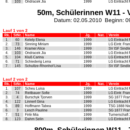
8.
103
Ondracek Jia
1999
LG Eintracht 
50m, Schülerinnen W11 - 
Datum: 02.05.2010 Beginn: 0
Lauf 1 von 2
Rk.
StNr.
Name
Jg.
Nat.
Verein
1.
60
Kelety Elena
1999
LG Eintracht 
2.
73
Sinning Miriam
1999
LG Eintr. Fran
3.
146
Kramer Alice
1999
SV ISF Sindl
4.
103
Ondracek Jia
1999
LG Eintracht 
5.
104
Kluß Carina
1999
LG Eintracht 
6.
71
Schiederig Lena
1999
LG Eintracht 
7.
145
Schultze-Rhonhof Lisa
1999
SV ISF Sindl
Lauf 2 von 2
Rk.
StNr.
Name
Jg.
Nat.
Verein
1.
107
Scheu Luisa
1999
LG Eintracht 
2.
74
Reitbauer Sofie
1999
LG Eintr. Fran
3.
4
Burschyk Tjorven
1999
SG 1877 Fran
4.
122
Linnert Gina
1999
LG Eintracht 
5.
89
Hoffmann Tabea
1999
TSG 1888 Ni
6.
3
Lesch Pauline
1999
SG 1877 Fran
7.
51
Firlè Mia
1999
Turnerschaft
8.
123
Dahm Selin
1999
LG Eintracht 