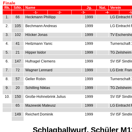
Finale
Rk.
StNr.
Name
Jg.
Nat.
Verein
-1-
-2-
-3-
-4-
-5
1.
66
Heckmann Phillipp
1999
LG Eintracht 
2.
105
Bechmann Andreas
1999
LG Eintracht 
3.
102
Höcker Jonas
1999
TV Eschershe
4.
41
Heitzmann Yanic
1999
Turnerschaft
5.
21
Hipper Isidor
1999
TG Zeilsheim
6.
147
Hufnagel Clemens
1999
SV ISF Sindl
7.
72
Wagner Lennard
1999
LG Eintr. Fran
8.
57
Geller Robin
1999
Turnerschaft
9.
20
Schilling Niklas
1999
TG Zeilsheim
10.
150
Große-Hohnebrink Julius
1999
SV ISF Sindl
65
Mazewski Mateusz
1999
LG Eintracht 
149
Reichert Dominik
1999
SV ISF Sindl
Schlagballwurf, Schüler M11