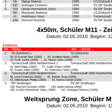
1.
58
Ogbay Nahom
1999
LG Eintracht 
2.
147
Hufnagel Clemens
1999
SV ISF Sindl
3.
150
Große-Hohnebrink Julius
1999
SV ISF Sindl
65
Mazewski Mateusz
1999
LG Eintracht 
41
Heitzmann Yanic
1999
Turnerschaft
149
Reichert Dominik
1999
SV ISF Sindl
4x50m, Schüler M11 - Zei
Datum: 02.05.2010 Beginn: 1
Zeitläufe
Rk.
Name
Nat.
Verein
1.
TG Zeilsheim 1
TG Zeilsheim
38, El-Garrahi Sam (2000) - 20, Schilling Niklas (1999)
22, Funk Jannis (2000) - 21, Hipper Isidor (1999)
2.
Turnerschaft 1860 Heddernheim 1
Turnerschaft 1860 Heddernhe
44, Weil Philipp (2000) - 57, Geller Robin (1999)
56, Grauel Julian (2000) - 41, Heitzmann Yanic (1999)
3.
Turnerschaft 1860 Heddernheim
Turnerschaft 1860 Heddernhe
46, Lorei Frederick (2000) - 45, Reimer Sven (2000)
42, Dillenburger Philipp (2000) - 43, Harren Daniel (2000)
4.
ISF Sindlingen
SV ISF Sindlingen
149, Reichert Dominik (1999) - 148, Seifert Andrej (2000)
150, Große-Hohnebrink Julius (1999) - 147, Hufnagel Clemens (1999)
Weitsprung Zone, Schüler M1
Datum: 02.05.2010 Beginn: 1