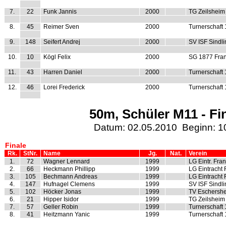
7.
22
Funk Jannis
2000
TG Zeilsheim
8.
45
Reimer Sven
2000
Turnerschaft
9.
148
Seifert Andrej
2000
SV ISF Sindl
10.
10
Kögl Felix
2000
SG 1877 Fran
11.
43
Harren Daniel
2000
Turnerschaft
12.
46
Lorei Frederick
2000
Turnerschaft
50m, Schüler M11 - Fi
Datum: 02.05.2010 Beginn: 1
Finale
Rk.
StNr.
Name
Jg.
Nat.
Verein
1.
72
Wagner Lennard
1999
LG Eintr. Fran
2.
66
Heckmann Phillipp
1999
LG Eintracht 
3.
105
Bechmann Andreas
1999
LG Eintracht 
4.
147
Hufnagel Clemens
1999
SV ISF Sindl
5.
102
Höcker Jonas
1999
TV Eschershe
6.
21
Hipper Isidor
1999
TG Zeilsheim
7.
57
Geller Robin
1999
Turnerschaft
8.
41
Heitzmann Yanic
1999
Turnerschaft