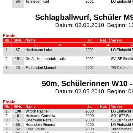
86
Terstegen Kurt
2001
LG Eintracht 
Schlagballwurf, Schüler M9
Datum: 02.05.2010 Beginn: 1
Finale
Rk.
StNr.
Name
Jg.
Nat.
Verein
-1-
-2-
-3-
-4-
-5
1.
67
Heckmann Luke
2001
LG Eintracht 
2.
151
Große-Hohnebrink Louis
2001
SV ISF Sindl
3.
23
Fuhlendorf Manuel
2001
TG Zeilsheim
50m, Schülerinnen W10 -
Datum: 02.05.2010 Beginn: 0
Finale
Rk.
StNr.
Name
Jg.
Nat.
Verein
1.
108
Wittich Rachel
2000
LG Eintracht 
2.
6
Hofmann Cornelia
2000
SG 1877 Fran
3.
5
Odenwald Petra
2000
SG 1877 Fran
4.
68
Heusslein Simona
2000
LG Eintracht 
5.
52
Essel Paula
2000
Turnerschaft