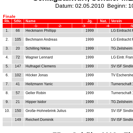
Datum: 02.05.2010 Beginn: 1
Finale
Rk.
StNr.
Name
Jg.
Nat.
Verein
-1-
-2-
-3-
-4-
-5
1.
66
Heckmann Phillipp
1999
LG Eintracht 
2.
105
Bechmann Andreas
1999
LG Eintracht 
3.
20
Schilling Niklas
1999
TG Zeilsheim
4.
72
Wagner Lennard
1999
LG Eintr. Fran
5.
147
Hufnagel Clemens
1999
SV ISF Sindl
6.
102
Höcker Jonas
1999
TV Eschershe
7.
41
Heitzmann Yanic
1999
Turnerschaft
8.
57
Geller Robin
1999
Turnerschaft
9.
21
Hipper Isidor
1999
TG Zeilsheim
10.
150
Große-Hohnebrink Julius
1999
SV ISF Sindl
149
Reichert Dominik
1999
SV ISF Sindl