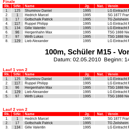
Finale
Rk.
StNr.
Name
Jg.
Nat.
Verein
1.
125
Shuminov Daniel
1995
LG Eintracht 
2.
1
Hedrich Marcel
1995
SG 1877 Fran
3.
17
Gottschalk Patrick
1995
TG Zeilsheim
4.
117
Ruppel Philipp
1995
LG Eintracht 
5.
134
Gille Valentin
1995
LG Eintracht 
6.
96
Hergenhahn Max
1995
TSG 1888 Ni
7.
97
Wirth Lukas
1995
TSG 1888 Ni
8.
129
Lieb Alexander
1995
LG Eintracht 
100m, Schüler M15 - Vor
Datum: 02.05.2010 Beginn: 1
Lauf 1 von 2
Rk.
StNr.
Name
Jg.
Nat.
Verein
1.
125
Shuminov Daniel
1995
LG Eintracht 
2.
117
Ruppel Philipp
1995
LG Eintracht 
3.
96
Hergenhahn Max
1995
TSG 1888 Ni
4.
129
Lieb Alexander
1995
LG Eintracht 
5.
97
Wirth Lukas
1995
TSG 1888 Ni
Lauf 2 von 2
Rk.
StNr.
Name
Jg.
Nat.
Verein
1.
1
Hedrich Marcel
1995
SG 1877 Fran
2.
17
Gottschalk Patrick
1995
TG Zeilsheim
3.
134
Gille Valentin
1995
LG Eintracht 