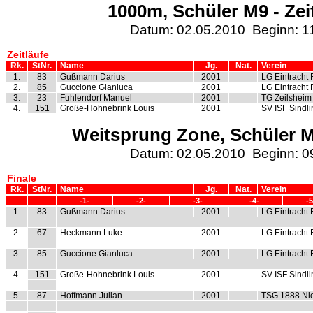
1000m, Schüler M9 - Zei
Datum: 02.05.2010 Beginn: 1
Zeitläufe
Rk.
StNr.
Name
Jg.
Nat.
Verein
1.
83
Gußmann Darius
2001
LG Eintracht 
2.
85
Guccione Gianluca
2001
LG Eintracht 
3.
23
Fuhlendorf Manuel
2001
TG Zeilsheim
4.
151
Große-Hohnebrink Louis
2001
SV ISF Sindl
Weitsprung Zone, Schüler M9
Datum: 02.05.2010 Beginn: 0
Finale
Rk.
StNr.
Name
Jg.
Nat.
Verein
-1-
-2-
-3-
-4-
-5
1.
83
Gußmann Darius
2001
LG Eintracht 
2.
67
Heckmann Luke
2001
LG Eintracht 
3.
85
Guccione Gianluca
2001
LG Eintracht 
4.
151
Große-Hohnebrink Louis
2001
SV ISF Sindl
5.
87
Hoffmann Julian
2001
TSG 1888 Ni