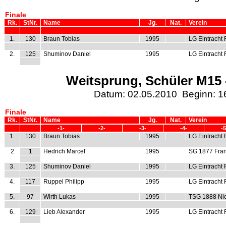
Finale
Rk.
StNr.
Name
Jg.
Nat.
Verein
1.
130
Braun Tobias
1995
LG Eintracht 
2.
125
Shuminov Daniel
1995
LG Eintracht 
Weitsprung, Schüler M15 -
Datum: 02.05.2010 Beginn: 1
Finale
Rk.
StNr.
Name
Jg.
Nat.
Verein
-1-
-2-
-3-
-4-
-5
1.
130
Braun Tobias
1995
LG Eintracht 
2
1
Hedrich Marcel
1995
SG 1877 Fran
3.
125
Shuminov Daniel
1995
LG Eintracht 
4.
117
Ruppel Philipp
1995
LG Eintracht 
5.
97
Wirth Lukas
1995
TSG 1888 Ni
6.
129
Lieb Alexander
1995
LG Eintracht 