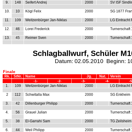
9.
148
Seifert Andrej
2000
SV ISF Sindl
10.
10
Kögl Felix
2000
SG 1877 Fran
11.
109
Weitzenbürger Jan-Niklas
2000
LG Eintracht 
12.
46
Lorei Frederick
2000
Turnerschaft
13.
45
Reimer Sven
2000
Turnerschaft
Schlagballwurf, Schüler M10
Datum: 02.05.2010 Beginn: 1
Finale
Rk.
StNr.
Name
Jg.
Nat.
Verein
-1-
-2-
-3-
-4-
-5
1.
109
Weitzenbürger Jan-Niklas
2000
LG Eintracht 
2
112
Schwitalla Max
2000
SG Enkheim
3.
42
Dillenburger Philipp
2000
Turnerschaft
4.
56
Grauel Julian
2000
Turnerschaft
5.
38
El-Garrahi Sam
2000
TG Zeilsheim
6.
44
Weil Philipp
2000
Turnerschaft