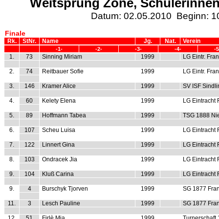
Weitsprung Zone, Schülerinnen
Datum: 02.05.2010 Beginn: 1
Finale
Rk.
StNr.
Name
Jg.
Nat.
Verein
-1-
-2-
-3-
-4-
-5
1.
73
Sinning Miriam
1999
LG Eintr. Fran
2.
74
Reitbauer Sofie
1999
LG Eintr. Fran
3.
146
Kramer Alice
1999
SV ISF Sindl
4.
60
Kelety Elena
1999
LG Eintracht 
5.
89
Hoffmann Tabea
1999
TSG 1888 Ni
6.
107
Scheu Luisa
1999
LG Eintracht 
7.
122
Linnert Gina
1999
LG Eintracht 
8.
103
Ondracek Jia
1999
LG Eintracht 
9.
104
Kluß Carina
1999
LG Eintracht 
9.
4
Burschyk Tjorven
1999
SG 1877 Fran
11.
3
Lesch Pauline
1999
SG 1877 Fran
12.
51
Firlè Mia
1999
Turnerschaft