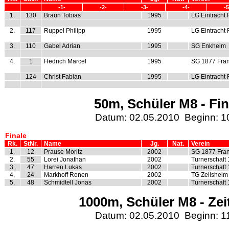
-1-
-2-
-3-
-4-
-5
1.
130
Braun Tobias
1995
LG Eintracht 
2.
117
Ruppel Philipp
1995
LG Eintracht 
3.
110
Gabel Adrian
1995
SG Enkheim
4.
1
Hedrich Marcel
1995
SG 1877 Fran
124
Christ Fabian
1995
LG Eintracht 
50m, Schüler M8 - Fin
Datum: 02.05.2010 Beginn: 1
Finale
Rk.
StNr.
Name
Jg.
Nat.
Verein
1.
12
Prause Moritz
2002
SG 1877 Fran
2.
55
Lorei Jonathan
2002
Turnerschaft
3.
47
Harren Lukas
2002
Turnerschaft
4.
24
Markhoff Ronen
2002
TG Zeilsheim
5.
48
Schmidtell Jonas
2002
Turnerschaft
1000m, Schüler M8 - Zei
Datum: 02.05.2010 Beginn: 1