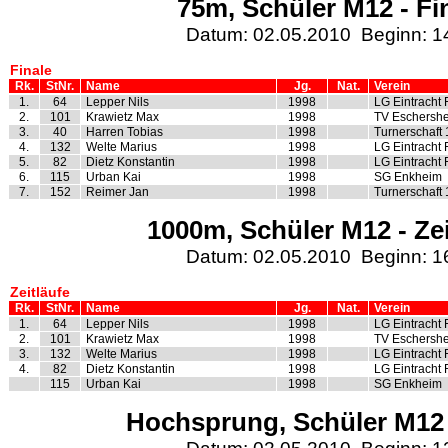
75m, Schüler M12 - Fi
Datum: 02.05.2010 Beginn: 1
Finale
Rk.
StNr.
Name
Jg.
Nat.
Verein
1.
64
Lepper Nils
1998
LG Eintracht 
2.
101
Krawietz Max
1998
TV Eschershe
3.
40
Harren Tobias
1998
Turnerschaft
4.
132
Welte Marius
1998
LG Eintracht 
5.
82
Dietz Konstantin
1998
LG Eintracht 
6.
115
Urban Kai
1998
SG Enkheim
7.
152
Reimer Jan
1998
Turnerschaft
1000m, Schüler M12 - Zei
Datum: 02.05.2010 Beginn: 1
Zeitläufe
Rk.
StNr.
Name
Jg.
Nat.
Verein
1.
64
Lepper Nils
1998
LG Eintracht 
2.
101
Krawietz Max
1998
TV Eschershe
3.
132
Welte Marius
1998
LG Eintracht 
4.
82
Dietz Konstantin
1998
LG Eintracht 
115
Urban Kai
1998
SG Enkheim
Hochsprung, Schüler M12 