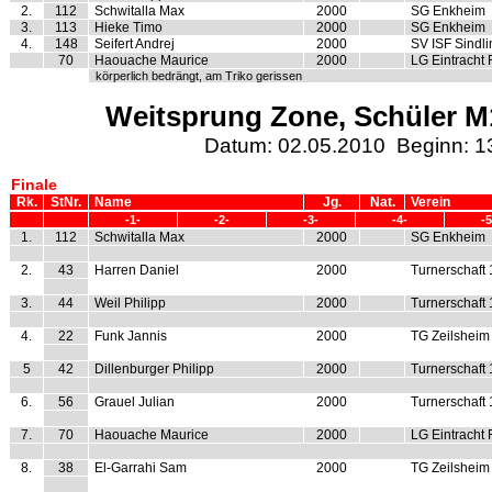
2.
112
Schwitalla Max
2000
SG Enkheim
3.
113
Hieke Timo
2000
SG Enkheim
4.
148
Seifert Andrej
2000
SV ISF Sindl
70
Haouache Maurice
2000
LG Eintracht 
körperlich bedrängt, am Triko gerissen
Weitsprung Zone, Schüler M1
Datum: 02.05.2010 Beginn: 1
Finale
Rk.
StNr.
Name
Jg.
Nat.
Verein
-1-
-2-
-3-
-4-
-5
1.
112
Schwitalla Max
2000
SG Enkheim
2.
43
Harren Daniel
2000
Turnerschaft
3.
44
Weil Philipp
2000
Turnerschaft
4.
22
Funk Jannis
2000
TG Zeilsheim
5
42
Dillenburger Philipp
2000
Turnerschaft
6.
56
Grauel Julian
2000
Turnerschaft
7.
70
Haouache Maurice
2000
LG Eintracht 
8.
38
El-Garrahi Sam
2000
TG Zeilsheim