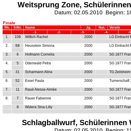
Weitsprung Zone, Schülerinnen
Datum: 02.05.2010 Beginn: 1
Finale
Rk.
StNr.
Name
Jg.
Nat.
Verein
-1-
-2-
-3-
-4-
-5
1.
108
Wittich Rachel
2000
LG Eintracht 
2.
68
Heusslein Simona
2000
LG Eintracht 
3.
6
Hofmann Cornelia
2000
SG 1877 Fran
4.
5
Odenwald Petra
2000
SG 1877 Fran
5.
31
Scharmann Alina
2000
TG Zeilsheim
6.
52
Essel Paula
2000
Turnerschaft
7.
11
Raué Alessa-Aimée
2000
SG 1877 Fran
8.
7
Rauer Fabienne
2000
SG 1877 Fran
8
Widera Sina-Lilly
2000
SG 1877 Fran
Schlagballwurf, Schülerinnen 
Datum: 02.05.2010 Beginn: 1