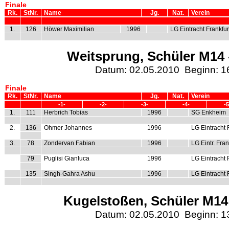
Finale
Rk.
StNr.
Name
Jg.
Nat.
Verein
1.
126
Höwer Maximilian
1996
LG Eintracht Frankfur
Weitsprung, Schüler M14 -
Datum: 02.05.2010 Beginn: 1
Finale
Rk.
StNr.
Name
Jg.
Nat.
Verein
-1-
-2-
-3-
-4-
-5
1.
111
Herbrich Tobias
1996
SG Enkheim
2.
136
Ohmer Johannes
1996
LG Eintracht 
3.
78
Zondervan Fabian
1996
LG Eintr. Fran
79
Puglisi Gianluca
1996
LG Eintracht 
135
Singh-Gahra Ashu
1996
LG Eintracht 
Kugelstoßen, Schüler M14 
Datum: 02.05.2010 Beginn: 1