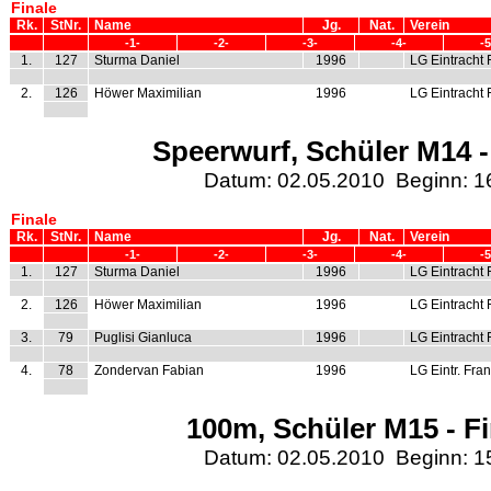
Finale
Rk.
StNr.
Name
Jg.
Nat.
Verein
-1-
-2-
-3-
-4-
-5
1.
127
Sturma Daniel
1996
LG Eintracht 
2.
126
Höwer Maximilian
1996
LG Eintracht 
Speerwurf, Schüler M14 -
Datum: 02.05.2010 Beginn: 1
Finale
Rk.
StNr.
Name
Jg.
Nat.
Verein
-1-
-2-
-3-
-4-
-5
1.
127
Sturma Daniel
1996
LG Eintracht 
2.
126
Höwer Maximilian
1996
LG Eintracht 
3.
79
Puglisi Gianluca
1996
LG Eintracht 
4.
78
Zondervan Fabian
1996
LG Eintr. Fran
100m, Schüler M15 - Fi
Datum: 02.05.2010 Beginn: 1