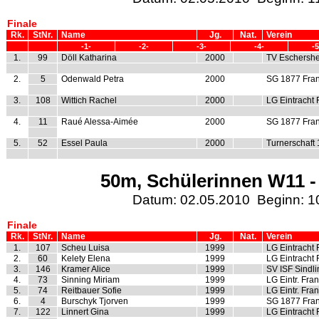
Finale
Rk.
StNr.
Name
Jg.
Nat.
Verein
-1-
-2-
-3-
-4-
-5
1.
99
Döll Katharina
2000
TV Eschershe
2.
5
Odenwald Petra
2000
SG 1877 Fran
3.
108
Wittich Rachel
2000
LG Eintracht 
4.
11
Raué Alessa-Aimée
2000
SG 1877 Fran
5.
52
Essel Paula
2000
Turnerschaft
50m, Schülerinnen W11 -
Datum: 02.05.2010 Beginn: 1
Finale
Rk.
StNr.
Name
Jg.
Nat.
Verein
1.
107
Scheu Luisa
1999
LG Eintracht 
2.
60
Kelety Elena
1999
LG Eintracht 
3.
146
Kramer Alice
1999
SV ISF Sindl
4.
73
Sinning Miriam
1999
LG Eintr. Fran
5.
74
Reitbauer Sofie
1999
LG Eintr. Fran
6.
4
Burschyk Tjorven
1999
SG 1877 Fran
7.
122
Linnert Gina
1999
LG Eintracht 