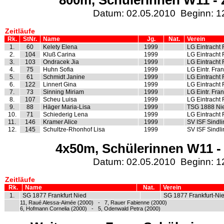
800m, Schülerinnen W11 - Z
Datum: 02.05.2010 Beginn: 1
Zeitläufe
Rk.
StNr.
Name
Jg.
Nat.
Verein
1.
60
Kelety Elena
1999
LG Eintracht 
2.
104
Kluß Carina
1999
LG Eintracht 
3.
103
Ondracek Jia
1999
LG Eintracht 
4.
75
Huhn Sofia
1999
LG Eintr. Fran
5.
61
Schmidt Janine
1999
LG Eintracht 
6.
122
Linnert Gina
1999
LG Eintracht 
7.
73
Sinning Miriam
1999
LG Eintr. Fran
8.
107
Scheu Luisa
1999
LG Eintracht 
9.
88
Häger Maria-Lisa
1999
TSG 1888 Ni
10.
71
Schiederig Lena
1999
LG Eintracht 
11.
146
Kramer Alice
1999
SV ISF Sindl
12.
145
Schultze-Rhonhof Lisa
1999
SV ISF Sindl
4x50m, Schülerinnen W11 - 
Datum: 02.05.2010 Beginn: 1
Zeitläufe
Rk.
Name
Nat.
Verein
1.
SG 1877 Frankfurt Nied
SG 1877 Frankfurt-Ni
11, Raué Alessa-Aimée (2000) - 7, Rauer Fabienne (2000)
6, Hofmann Cornelia (2000) - 5, Odenwald Petra (2000)