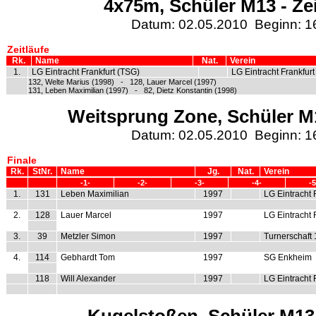
4x75m, Schüler M13 - Zei
Datum: 02.05.2010 Beginn: 1
Zeitläufe
Rk.
Name
Nat.
Verein
1.
LG Eintracht Frankfurt (TSG)
LG Eintracht Frankfur
132, Welte Marius (1998) - 128, Lauer Marcel (1997)
131, Leben Maximilian (1997) - 82, Dietz Konstantin (1998)
Weitsprung Zone, Schüler M1
Datum: 02.05.2010 Beginn: 1
Finale
Rk.
StNr.
Name
Jg.
Nat.
Verein
-1-
-2-
-3-
-4-
-5
1.
131
Leben Maximilian
1997
LG Eintracht 
2.
128
Lauer Marcel
1997
LG Eintracht 
3.
39
Metzler Simon
1997
Turnerschaft
4.
114
Gebhardt Tom
1997
SG Enkheim
118
Will Alexander
1997
LG Eintracht 