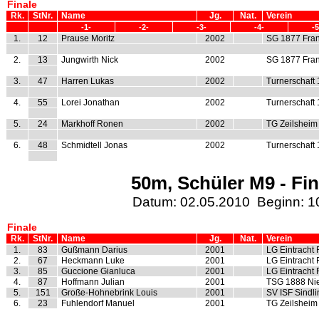
Finale
Rk.
StNr.
Name
Jg.
Nat.
Verein
-1-
-2-
-3-
-4-
-5
1.
12
Prause Moritz
2002
SG 1877 Fran
2.
13
Jungwirth Nick
2002
SG 1877 Fran
3.
47
Harren Lukas
2002
Turnerschaft
4.
55
Lorei Jonathan
2002
Turnerschaft
5.
24
Markhoff Ronen
2002
TG Zeilsheim
6.
48
Schmidtell Jonas
2002
Turnerschaft
50m, Schüler M9 - Fin
Datum: 02.05.2010 Beginn: 1
Finale
Rk.
StNr.
Name
Jg.
Nat.
Verein
1.
83
Gußmann Darius
2001
LG Eintracht 
2.
67
Heckmann Luke
2001
LG Eintracht 
3.
85
Guccione Gianluca
2001
LG Eintracht 
4.
87
Hoffmann Julian
2001
TSG 1888 Ni
5.
151
Große-Hohnebrink Louis
2001
SV ISF Sindl
6.
23
Fuhlendorf Manuel
2001
TG Zeilsheim