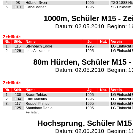
4.
98
Hübner Sven
1995
TSG 1888 Ni
5.
110
Gabel Adrian
1995
SG Enkheim
1000m, Schüler M15 - Zei
Datum: 02.05.2010 Beginn: 1
Zeitläufe
Rk.
StNr.
Name
Jg.
Nat.
Verein
1.
116
Steinbach Eddie
1995
LG Eintracht 
2.
129
Lieb Alexander
1995
LG Eintracht 
80m Hürden, Schüler M15 - 
Datum: 02.05.2010 Beginn: 1
Zeitläufe
Rk.
StNr.
Name
Jg.
Nat.
Verein
1.
130
Braun Tobias
1995
LG Eintracht 
2.
134
Gille Valentin
1995
LG Eintracht 
3.
117
Ruppel Philipp
1995
LG Eintracht 
125
Shuminov Daniel
1995
LG Eintracht 
Fehlstart
Hochsprung, Schüler M15 
Datum: 02.05.2010 Beginn: 1