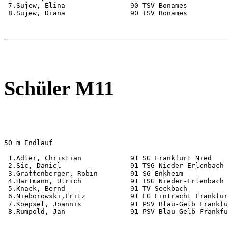
 7.Sujew, Elina                90 TSV Bonames          
 8.Sujew, Diana                90 TSV Bonames          
Schüler M11
50 m Endlauf                                           
 1.Adler, Christian            91 SG Frankfurt Nied    
 2.Sic, Daniel                 91 TSG Nieder-Erlenbach 
 3.Graffenberger, Robin        91 SG Enkheim           
 4.Hartmann, Ulrich            91 TSG Nieder-Erlenbach 
 5.Knack, Bernd                91 TV Seckbach          
 6.Nieborowski,Fritz           91 LG Eintracht Frankfur
 7.Koepsel, Joannis            91 PSV Blau-Gelb Frankfu
 8.Rumpold, Jan                91 PSV Blau-Gelb Frankfu