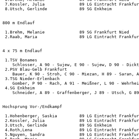
 7.Kossler, Julia              89 LG Eintracht Frankfur
 8.Utsch, Gerlinde             89 SG Enkheim           
800 m Endlauf                                          
 1.Brehm, Melanie              89 SG Frankfurt Nied    
 2.Raab, Maria                 89 LG Eintracht Frankfur
4 x 75 m Endlauf                                       
 1.TSV Bonames                                         
    Schlosser, A 90 - Sujew, E 90 - Sujew, D 90 - Dickt
 2.PSV Blau-Gelb Frankfurt                             
    Bauer, K 90 - Stroh, C 90 - Miezan, H 89 - Saran, A
 3.TSG Nieder-Erlenbach                                
    Gomber, P 90 - Rach, A 91 - Meißner, L 90 - Wehrhei
 4.SG Enkheim                                          
    Schneider, A 89 - Graffenberger, J 89 - Utsch, G 89
Hochsprung Vor-/Endkampf                               
 1.Hohenberger, Saskia         89 LG Eintracht Frankfur
 2.Kossler, Julia              89 LG Eintracht Frankfur
 3.Utsch, Gerlinde             89 SG Enkheim           
 4.Roth,Lena                   89 LG Eintracht Frankfur
 5.Nguyen, Sandra              89 LG Eintracht Frankfur