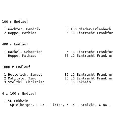
100 m Endlauf                                          
 1.Wächter, Hendrik            86 TSG Nieder-Erlenbach 
 2.Hoppe, Mathias              86 LG Eintracht Frankfur
400 m Endlauf                                          
 1.Hackel, Sebastian           86 LG Eintracht Frankfur
   Hoppe, Mathias              86 LG Eintracht Frankfur
1000 m Endlauf                                         
 1.Hetterich, Samuel           86 LG Eintracht Frankfur
 2.Mäkitalo, Timo              85 LG Eintracht Frankfur
 3.Stolzki, Christian          86 SG Enkheim           
4 x 100 m Endlauf                                      
 1.SG Enkheim                                          
    Spielberger, F 85 - Ulrich, N 86 - Stolzki, C 86 - 