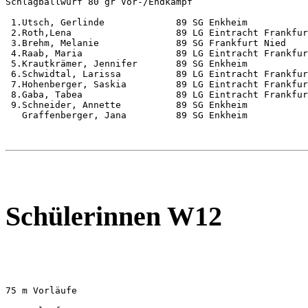
Schlagballwurf 80 gr Vor-/Endkampf                     
 1.Utsch, Gerlinde             89 SG Enkheim           
 2.Roth,Lena                   89 LG Eintracht Frankfur
 3.Brehm, Melanie              89 SG Frankfurt Nied    
 4.Raab, Maria                 89 LG Eintracht Frankfur
 5.Krautkrämer, Jennifer       89 SG Enkheim           
 6.Schwidtal, Larissa          89 LG Eintracht Frankfur
 7.Hohenberger, Saskia         89 LG Eintracht Frankfur
 8.Gaba, Tabea                 89 LG Eintracht Frankfur
 9.Schneider, Annette          89 SG Enkheim           
   Graffenberger, Jana         89 SG Enkheim           
Schülerinnen W12
75 m Vorläufe                                          