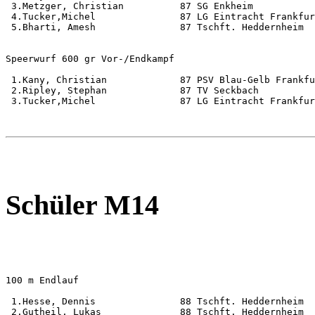
 3.Metzger, Christian          87 SG Enkheim           
 4.Tucker,Michel               87 LG Eintracht Frankfur
 5.Bharti, Amesh               87 Tschft. Heddernheim  
Speerwurf 600 gr Vor-/Endkampf                         
 1.Kany, Christian             87 PSV Blau-Gelb Frankfu
 2.Ripley, Stephan             87 TV Seckbach          
 3.Tucker,Michel               87 LG Eintracht Frankfur
Schüler M14
100 m Endlauf                                          
 1.Hesse, Dennis               88 Tschft. Heddernheim  
 2.Gutheil, Lukas              88 Tschft. Heddernheim  