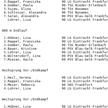
 3.Rappel, Franziska           90 LG Eintracht Frankfur
 4.Gomber, Paula               90 TSG Nieder-Erlenbach 
 5.Sujew, Elina                90 TSV Bonames          
 6.Schlosser, Alexandra        90 TSV Bonames          
 7.Saran, Alexandra            90 PSV Blau-Gelb Frankfu
   Lohrer, Lisa                90 LG Eintracht Frankfur
800 m Endlauf                                          
 1.Hübner, Lisa                90 LG Eintracht Frankfur
 2.Rappel, Franziska           90 LG Eintracht Frankfur
 3.Gomber, Paula               90 TSG Nieder-Erlenbach 
 4.Bauer, Kristine             90 PSV Blau-Gelb Frankfu
 5.Lohrer, Lisa                90 LG Eintracht Frankfur
 6.Woltersdorf, Lina           90 PSV Blau-Gelb Frankfu
 7.Miezan, Haile               89 PSV Blau-Gelb Frankfu
Hochsprung Vor-/Endkampf                               
 1.Heil, Verena                90 LG Eintracht Frankfur
 2.Rappel, Franziska           90 LG Eintracht Frankfur
 3.Meier, Rebecca              90 SKG Frankfurt        
 4.Lohrer, Lisa                90 LG Eintracht Frankfur
Weitsprung Vor-/Endkampf                               
 1.Hübner, Lisa                90 LG Eintracht Frankfur