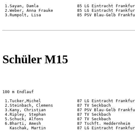
 1.Sayan, Damla                85 LG Eintracht Frankfur
 2.Weber, Anna Frauke          85 LG Eintracht Frankfur
 3.Rumpolt, Lisa               85 PSV Blau-Gelb Frankfu
Schüler M15
100 m Endlauf                                          
 1.Tucker,Michel               87 LG Eintracht Frankfur
 2.Steinbach, Clemens          87 TV Seckbach          
 3.Kany, Christian             87 PSV Blau-Gelb Frankfu
 4.Ripley, Stephan             87 TV Seckbach          
 5.Schuck, Alfons              87 TV Seckbach          
 6.Bharti, Amesh               87 Tschft. Heddernheim  
   Kaschak, Martin             87 LG Eintracht Frankfur