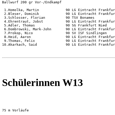
Ballwurf 200 gr Vor-/Endkampf                          
 1.Homolka, Martin             90 LG Eintracht Frankfur
 2.Bleser, Dominik             90 LG Eintracht Frankfur
 3.Schlosser, Florian          90 TSV Bonames          
 4.Ehrentraut, Jobst           90 LG Eintracht Frankfur
 5.Adler, Thomas               90 SG Frankfurt Nied    
 6.Dombrowski, Mark-John       90 LG Eintracht Frankfur
 7.Prokop, Nico                90 SV ISF Sindlingen    
 8.Heid, Aaron                 90 LG Eintracht Frankfur
 9.Thomas, Felix               90 LG Eintracht Frankfur
10.Akarkach, Said              90 LG Eintracht Frankfur
Schülerinnen W13
75 m Vorläufe                                          