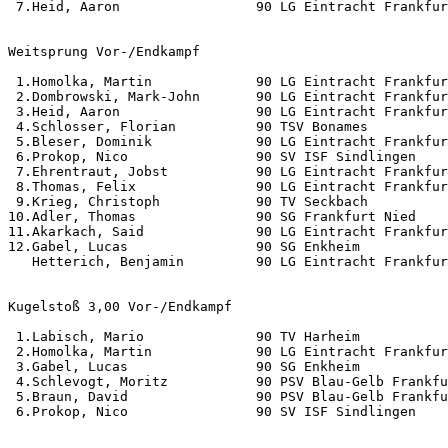
 7.Heid, Aaron                 90 LG Eintracht Frankfur
Weitsprung Vor-/Endkampf                               
 1.Homolka, Martin             90 LG Eintracht Frankfur
 2.Dombrowski, Mark-John       90 LG Eintracht Frankfur
 3.Heid, Aaron                 90 LG Eintracht Frankfur
 4.Schlosser, Florian          90 TSV Bonames          
 5.Bleser, Dominik             90 LG Eintracht Frankfur
 6.Prokop, Nico                90 SV ISF Sindlingen    
 7.Ehrentraut, Jobst           90 LG Eintracht Frankfur
 8.Thomas, Felix               90 LG Eintracht Frankfur
 9.Krieg, Christoph            90 TV Seckbach          
10.Adler, Thomas               90 SG Frankfurt Nied    
11.Akarkach, Said              90 LG Eintracht Frankfur
12.Gabel, Lucas                90 SG Enkheim           
   Hetterich, Benjamin         90 LG Eintracht Frankfur
Kugelstoß 3,00 Vor-/Endkampf                           
 1.Labisch, Mario              90 TV Harheim           
 2.Homolka, Martin             90 LG Eintracht Frankfur
 3.Gabel, Lucas                90 SG Enkheim           
 4.Schlevogt, Moritz           90 PSV Blau-Gelb Frankfu
 5.Braun, David                90 PSV Blau-Gelb Frankfu
 6.Prokop, Nico                90 SV ISF Sindlingen    