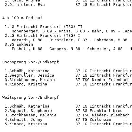
 1.Flach, Andrea               87 LG Eintracht Frankfur
 2.Dirnfelner, Eva             87 LG Eintracht Frankfur
4 x 100 m Endlauf                                      
 1.LG Eintracht Frankfurt (TSG) II                     
    Hohenberger, S 89 - Kniss, S 88 - Behr, E 89 - Jape
 2.LG Eintracht Frankfurt (TSG) I                      
    Verardi, P 88 - Dirnfelner, E 87 - Lohrmann, M 88 -
 3.SG Enkheim                                          
    Eckhoff, H 88 - Gaspers, N 88 - Schneider, J 88 - H
Hochsprung Vor-/Endkampf                               
 1.Schmäh, Katharina           87 LG Eintracht Frankfur
 2.Seegmüller, Jessica         87 LG Eintracht Frankfur
 3.Stockhausen, Melanie        87 TSG Nieder-Erlenbach 
 4.Kimbro, Kristina            87 LG Eintracht Frankfur
Weitsprung Vor-/Endkampf                               
 1.Schmäh, Katharina           87 LG Eintracht Frankfur
 2.Rappelt, Stephanie          87 SG Frankfurt Nied    
 3.Stockhausen, Melanie        87 TSG Nieder-Erlenbach 
 4.Schmitt, Jenny              87 TG Zeilsheim         
 5.Kimbro, Kristina            87 LG Eintracht Frankfur