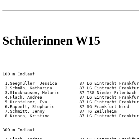
Schülerinnen W15
100 m Endlauf                                          
 1.Seegmüller, Jessica         87 LG Eintracht Frankfur
 2.Schmäh, Katharina           87 LG Eintracht Frankfur
 3.Stockhausen, Melanie        87 TSG Nieder-Erlenbach 
 4.Flach, Andrea               87 LG Eintracht Frankfur
 5.Dirnfelner, Eva             87 LG Eintracht Frankfur
 6.Rappelt, Stephanie          87 SG Frankfurt Nied    
 7.Schmitt, Jenny              87 TG Zeilsheim         
 8.Kimbro, Kristina            87 LG Eintracht Frankfur
300 m Endlauf                                          