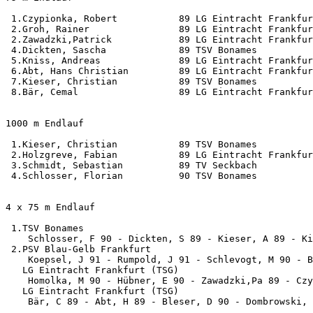
 1.Czypionka, Robert           89 LG Eintracht Frankfur
 2.Groh, Rainer                89 LG Eintracht Frankfur
 2.Zawadzki,Patrick            89 LG Eintracht Frankfur
 4.Dickten, Sascha             89 TSV Bonames          
 5.Kniss, Andreas              89 LG Eintracht Frankfur
 6.Abt, Hans Christian         89 LG Eintracht Frankfur
 7.Kieser, Christian           89 TSV Bonames          
 8.Bär, Cemal                  89 LG Eintracht Frankfur
1000 m Endlauf                                         
 1.Kieser, Christian           89 TSV Bonames          
 2.Holzgreve, Fabian           89 LG Eintracht Frankfur
 3.Schmidt, Sebastian          89 TV Seckbach          
 4.Schlosser, Florian          90 TSV Bonames          
4 x 75 m Endlauf                                       
 1.TSV Bonames                                         
    Schlosser, F 90 - Dickten, S 89 - Kieser, A 89 - Ki
 2.PSV Blau-Gelb Frankfurt                             
    Koepsel, J 91 - Rumpold, J 91 - Schlevogt, M 90 - B
   LG Eintracht Frankfurt (TSG)                        
    Homolka, M 90 - Hübner, E 90 - Zawadzki,Pa 89 - Czy
   LG Eintracht Frankfurt (TSG)                        
    Bär, C 89 - Abt, H 89 - Bleser, D 90 - Dombrowski, 