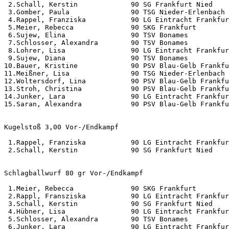
 2.Schall, Kerstin             90 SG Frankfurt Nied    
 3.Gomber, Paula               90 TSG Nieder-Erlenbach 
 4.Rappel, Franziska           90 LG Eintracht Frankfur
 5.Meier, Rebecca              90 SKG Frankfurt        
 6.Sujew, Elina                90 TSV Bonames          
 7.Schlosser, Alexandra        90 TSV Bonames          
 8.Lohrer, Lisa                90 LG Eintracht Frankfur
 9.Sujew, Diana                90 TSV Bonames          
10.Bauer, Kristine             90 PSV Blau-Gelb Frankfu
11.Meißner, Lisa               90 TSG Nieder-Erlenbach 
12.Woltersdorf, Lina           90 PSV Blau-Gelb Frankfu
13.Stroh, Christina            90 PSV Blau-Gelb Frankfu
14.Junker, Lara                90 LG Eintracht Frankfur
15.Saran, Alexandra            90 PSV Blau-Gelb Frankfu
Kugelstoß 3,00 Vor-/Endkampf                           
 1.Rappel, Franziska           90 LG Eintracht Frankfur
 2.Schall, Kerstin             90 SG Frankfurt Nied    
Schlagballwurf 80 gr Vor-/Endkampf                     
 1.Meier, Rebecca              90 SKG Frankfurt        
 2.Rappl, Fransziska           90 LG Eintracht Frankfur
 3.Schall, Kerstin             90 SG Frankfurt Nied    
 4.Hübner, Lisa                90 LG Eintracht Frankfur
 5.Schlosser, Alexandra        90 TSV Bonames          
 6.Junker, Lara                90 LG Eintracht Frankfur