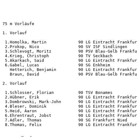
75 m Vorläufe                                          
1. Vorlauf                     

 1.Homolka, Martin             90 LG Eintracht Frankfur
 2.Prokop, Nico                90 SV ISF Sindlingen    
 3.Schlevogt, Moritz           90 PSV Blau-Gelb Frankfu
 4.Krieg, Christoph            90 TV Seckbach          
 5.Akarkach, Said              90 LG Eintracht Frankfur
 6.Gabel, Lucas                90 SG Enkheim           
   Hetterich, Benjamin         90 LG Eintracht Frankfur
   Braun, David                90 PSV Blau-Gelb Frankfu
2. Vorlauf                     

 1.Schlosser, Florian          90 TSV Bonames          
 2.Hübner, Erik                90 LG Eintracht Frankfur
 3.Dombrowski, Mark-John       90 LG Eintracht Frankfur
 4.Bleser, Dominik             90 LG Eintracht Frankfur
 5.Heid, Aaron                 90 LG Eintracht Frankfur
 6.Ehrentraut, Jobst           90 LG Eintracht Frankfur
 7.Adler, Thomas               90 SG Frankfurt Nied    
 8.Thomas, Felix               90 LG Eintracht Frankfur