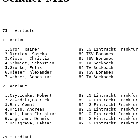
75 m Vorläufe                                          
1. Vorlauf                     

 1.Groh, Rainer                89 LG Eintracht Frankfur
 2.Dickten, Sascha             89 TSV Bonames          
 3.Kieser, Christian           89 TSV Bonames          
 4.Schmidt, Sebastian          89 TV Seckbach          
 5.Grünke, Felix               89 TV Seckbach          
 6.Kieser, Alexander           89 TSV Bonames          
 7.Wehner, Sebastian           89 TV Seckbach          
2. Vorlauf                     

 1.Czypionka, Robert           89 LG Eintracht Frankfur
 2.Zawadzki,Patrick            89 LG Eintracht Frankfur
 3.Bär, Cemal                  89 LG Eintracht Frankfur
 4.Kniss, Andreas              89 LG Eintracht Frankfur
 5.Abt, Hans Christian         89 LG Eintracht Frankfur
 6.Wagemann, Dennis            89 LG Eintracht Frankfur
 7.Holzgreve, Fabian           89 LG Eintracht Frankfur
75 m Endlauf                                           