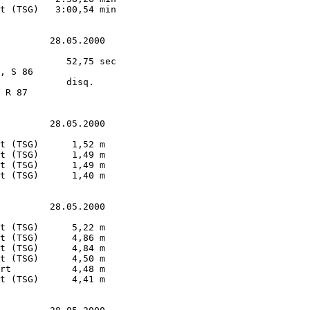
t (TSG)   3:00,54 min

         28.05.2000

            52,75 sec

, S 86

            disq.

 R 87

         28.05.2000

t (TSG)      1,52 m  

t (TSG)      1,49 m  

t (TSG)      1,49 m  

t (TSG)      1,40 m  

         28.05.2000

t (TSG)      5,22 m        

t (TSG)      4,86 m        

t (TSG)      4,84 m        

t (TSG)      4,50 m        

rt           4,48 m        

t (TSG)      4,41 m        
