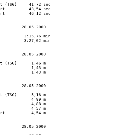
t (TSG)     41,72 sec

rt          43,54 sec

rt          46,12 sec

         28.05.2000

          3:15,76 min

          3:27,02 min

         28.05.2000

t (TSG)      1,46 m  

             1,43 m  

             1,43 m  

         28.05.2000

t (TSG)      5,16 m        

             4,99 m        

             4,88 m        

             4,57 m        

rt           4,54 m        

         28.05.2000
