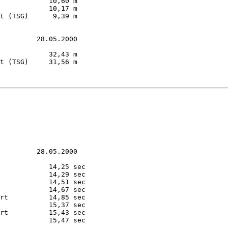
            10,60 m  

            10,17 m  

t (TSG)      9,39 m  

         28.05.2000

            32,43 m  

t (TSG)     31,56 m  

         28.05.2000

            14,25 sec

            14,29 sec

            14,51 sec

            14,67 sec

rt          14,85 sec

            15,37 sec

rt          15,43 sec

            15,47 sec
