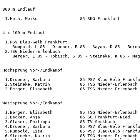
800 m Endlauf                                          
 1.Hoth, Meike                 85 SKG Frankfurt        
4 x 100 m Endlauf                                      
 1.PSV Blau-Gelb Frankfurt                             
    Rumpold, L 85 - Druener, B 85 - Sayan, D 85 - Berna
 2.TSG Nieder-Erlenbach                                
    Berger, E 85 - Tobisch, S 85 - Steineke, K 85 - Mag
Hochsprung Vor-/Endkampf                               
 1.Druener, Barbara            85 PSV Blau-Gelb Frankfu
 2.Steineke, Katrin            85 TSG Nieder-Erlenbach 
 2.Berger, Elisabeth           85 TSG Nieder-Erlenbach 
Weitsprung Vor-/Endkampf                               
 1.Berger, Elisabeth           85 TSG Nieder-Erlenbach 
 2.Becker, Anja                85 SG Frankfurt-Nied    
 3.Glaser, Philippa            85 TV Seckbach          
 4.Druener, Barbara            85 PSV Blau-Gelb Frankfu
 5.Rumpold, Lisa               85 PSV Blau-Gelb Frankfu
 6.Steineke, Katrin            85 TSG Nieder-Erlenbach 