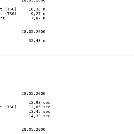
         28.05.2000

t (TSG)     10,33 m  

t (TSG)      9,27 m  

rt           7,87 m  

         28.05.2000

            32,43 m  

         28.05.2000

            12,93 sec

t (TSG)     13,05 sec

            13,45 sec

            14,33 sec

         28.05.2000
