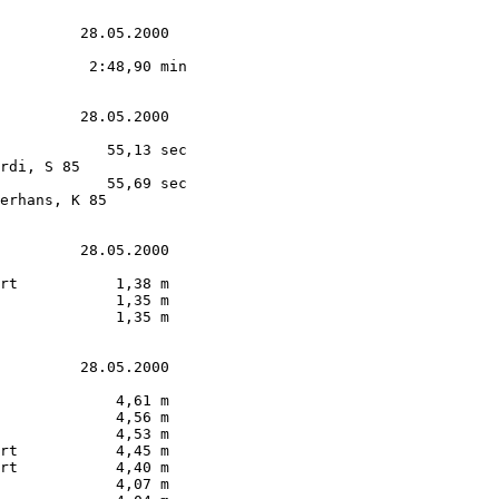
         28.05.2000

          2:48,90 min

         28.05.2000

            55,13 sec

rdi, S 85

            55,69 sec

erhans, K 85

         28.05.2000

rt           1,38 m  

             1,35 m  

             1,35 m  

         28.05.2000

             4,61 m        

             4,56 m        

             4,53 m        

rt           4,45 m        

rt           4,40 m        

             4,07 m        
