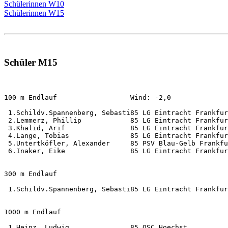
Schülerinnen W10
Schülerinnen W15
Schüler M15
100 m Endlauf                  Wind: -2,0              
 1.Schildv.Spannenberg, Sebasti85 LG Eintracht Frankfur
 2.Lemmerz, Phillip            85 LG Eintracht Frankfur
 3.Khalid, Arif                85 LG Eintracht Frankfur
 4.Lange, Tobias               85 LG Eintracht Frankfur
 5.Untertköfler, Alexander     85 PSV Blau-Gelb Frankfu
 6.Inaker, Eike                85 LG Eintracht Frankfur
300 m Endlauf                                          
 1.Schildv.Spannenberg, Sebasti85 LG Eintracht Frankfur
1000 m Endlauf                                         
 1.Heinz, Ludwig               85 OSC Hoechst          