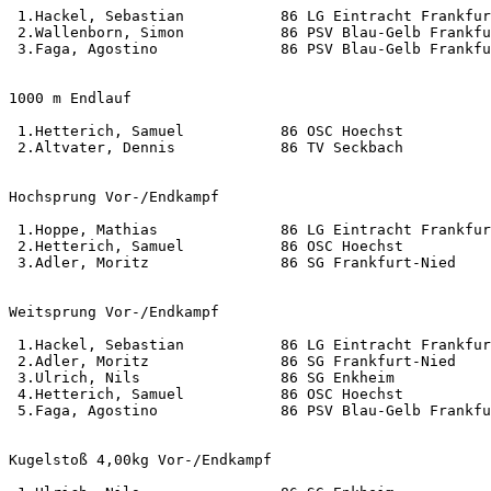
 1.Hackel, Sebastian           86 LG Eintracht Frankfur
 2.Wallenborn, Simon           86 PSV Blau-Gelb Frankfu
 3.Faga, Agostino              86 PSV Blau-Gelb Frankfu
1000 m Endlauf                                         
 1.Hetterich, Samuel           86 OSC Hoechst          
 2.Altvater, Dennis            86 TV Seckbach          
Hochsprung Vor-/Endkampf                               
 1.Hoppe, Mathias              86 LG Eintracht Frankfur
 2.Hetterich, Samuel           86 OSC Hoechst          
 3.Adler, Moritz               86 SG Frankfurt-Nied    
Weitsprung Vor-/Endkampf                               
 1.Hackel, Sebastian           86 LG Eintracht Frankfur
 2.Adler, Moritz               86 SG Frankfurt-Nied    
 3.Ulrich, Nils                86 SG Enkheim           
 4.Hetterich, Samuel           86 OSC Hoechst          
 5.Faga, Agostino              86 PSV Blau-Gelb Frankfu
Kugelstoß 4,00kg Vor-/Endkampf                         