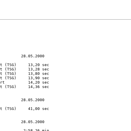
         28.05.2000

t (TSG)     13,20 sec

t (TSG)     13,28 sec

t (TSG)     13,80 sec

t (TSG)     13,90 sec

rt          14,20 sec

t (TSG)     14,36 sec

         28.05.2000

t (TSG)     41,00 sec

         28.05.2000

          2:58,26 min
