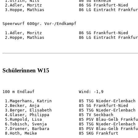
 1.Ulrich, Nils                86 SG Enkheim           
 2.Adler, Moritz               86 SG Frankfurt-Nied    
 3.Hoppe, Mathias              86 LG Eintracht Frankfur
Speerwurf 600gr. Vor-/Endkampf                         
 1.Adler, Moritz               86 SG Frankfurt-Nied    
 2.Hoppe, Mathias              86 LG Eintracht Frankfur
Schülerinnen W15
100 m Endlauf                  Wind: -1,9              
 1.Magerhans, Katrin           85 TSG Nieder-Erlenbach 
 2.Becker, Anja                85 SG Frankfurt-Nied    
 3.Berger, Elisabeth           85 TSG Nieder-Erlenbach 
 4.Glaser, Philippa            85 TV Seckbach          
 5.Rumpold, Lisa               85 PSV Blau-Gelb Frankfu
 6.Tobisch, Svenja             85 TSG Nieder-Erlenbach 
 7.Druener, Barbara            85 PSV Blau-Gelb Frankfu
 8.Hoth, Meike                 85 SKG Frankfurt        