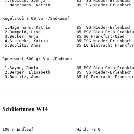
 7.Tobisch, Svenja             85 TSG Nieder-Erlenbach 
   Magerhans, Katrin           85 TSG Nieder-Erlenbach 
Kugelstoß 3,00 Vor-/Endkampf                           
 1.Magerhans, Katrin           85 TSG Nieder-Erlenbach 
 2.Rumpold, Lisa               85 PSV Blau-Gelb Frankfu
 3.Becker, Anja                85 SG Frankfurt-Nied    
 4.Steineke, Katrin            85 TSG Nieder-Erlenbach 
 5.Bublitz, Anna               85 LG Eintracht Frankfur
Speerwurf 600 gr Vor-/Endkampf                         
 1.Sayan, Damla                85 PSV Blau-Gelb Frankfu
 2.Berger, Elisabeth           85 TSG Nieder-Erlenbach 
 3.Bublitz, Anna               85 LG Eintracht Frankfur
Schülerinnen W14
100 m Endlauf                  Wind: -3,0              