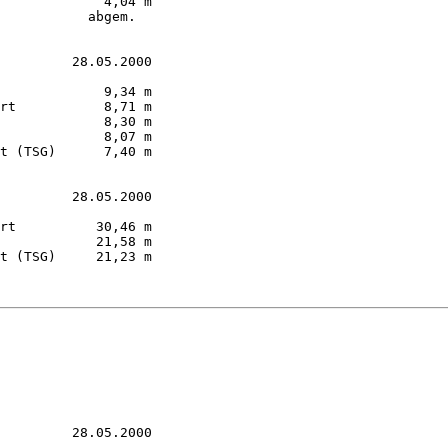
             4,04 m        

           abgem.      

         28.05.2000

             9,34 m  

rt           8,71 m  

             8,30 m  

             8,07 m  

t (TSG)      7,40 m  

         28.05.2000

rt          30,46 m  

            21,58 m  

t (TSG)     21,23 m  

         28.05.2000
