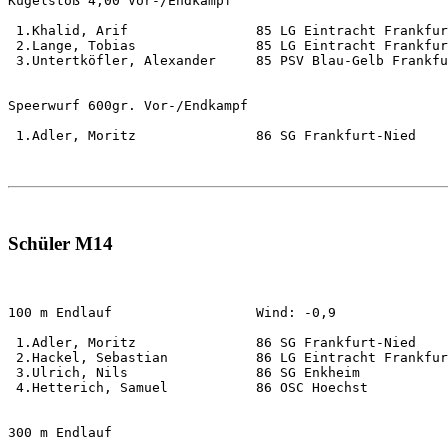
Kugelstoß 4,00 Vor-/Endkampf                           
 1.Khalid, Arif                85 LG Eintracht Frankfur
 2.Lange, Tobias               85 LG Eintracht Frankfur
 3.Untertköfler, Alexander     85 PSV Blau-Gelb Frankfu
Speerwurf 600gr. Vor-/Endkampf                         
 1.Adler, Moritz               86 SG Frankfurt-Nied    
Schüler M14
100 m Endlauf                  Wind: -0,9              
 1.Adler, Moritz               86 SG Frankfurt-Nied    
 2.Hackel, Sebastian           86 LG Eintracht Frankfur
 3.Ulrich, Nils                86 SG Enkheim           
 4.Hetterich, Samuel           86 OSC Hoechst          
300 m Endlauf                                          